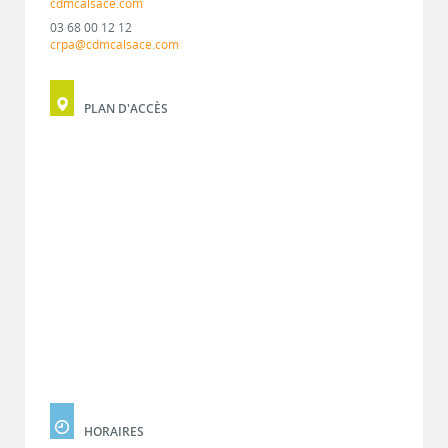
cdmcalsace.com
03 68 00 12 12
crpa@cdmcalsace.com
PLAN D'ACCÈS
HORAIRES