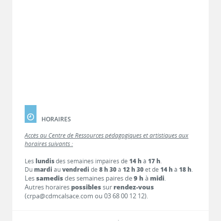
HORAIRES
Accès au Centre de Ressources pédagogiques et artistiques aux
horaires suivants :
Les
lundis
des semaines impaires de
14 h
à
17 h
.
Du
mardi
au
vendredi
de
8 h 30
à
12 h 30
et de
14 h
à
18 h
.
Les
samedis
des semaines paires de
9 h
à
midi
.
Autres horaires
possibles
sur
rendez-vous
(crpa@cdmcalsace.com ou 03 68 00 12 12).