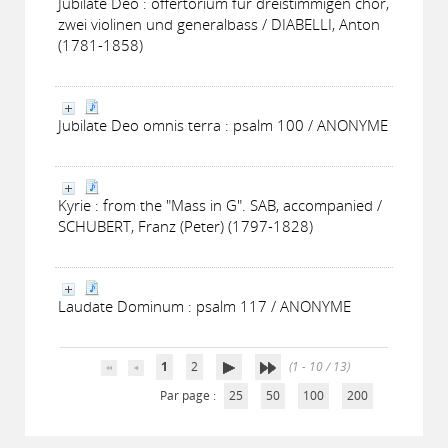
Jubilate Deo : offertorium für dreistimmigen chor,
zwei violinen und generalbass / DIABELLI, Anton
(1781-1858)
Jubilate Deo omnis terra : psalm 100 / ANONYME
Kyrie : from the "Mass in G". SAB, accompanied /
SCHUBERT, Franz (Peter) (1797-1828)
Laudate Dominum : psalm 117 / ANONYME
1
2
(1 - 10 / 13)
Par page :
25
50
100
200