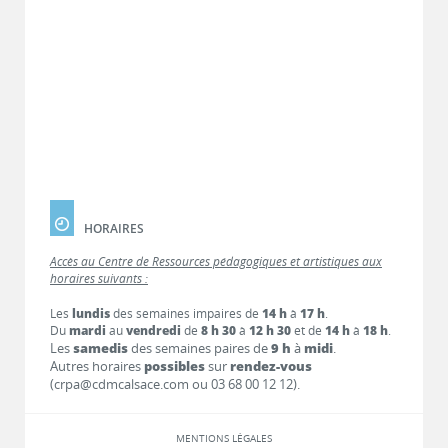
HORAIRES
Accès au Centre de Ressources pédagogiques et artistiques aux
horaires suivants :
Les
lundis
des semaines impaires de
14 h
à
17 h
.
Du
mardi
au
vendredi
de
8 h 30
à
12 h 30
et de
14 h
à
18 h
.
Les
samedis
des semaines paires de
9 h
à
midi
.
Autres horaires
possibles
sur
rendez-vous
(crpa@cdmcalsace.com ou 03 68 00 12 12).
MENTIONS LÉGALES