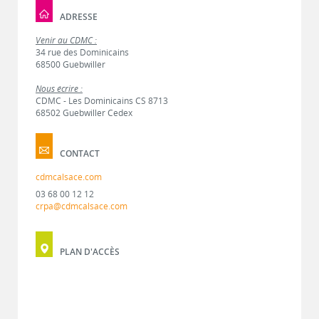
ADRESSE
Venir au CDMC :
34 rue des Dominicains
68500 Guebwiller
Nous écrire :
CDMC - Les Dominicains CS 8713
68502 Guebwiller Cedex
CONTACT
cdmcalsace.com
03 68 00 12 12
crpa@cdmcalsace.com
PLAN D'ACCÈS