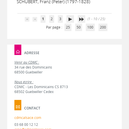
SCHUBERT, Franz (Peter) (1797-1828)
1
2
3
(1 - 10 / 25)
Par page :
25
50
100
200
ADRESSE
Venir au CDMC :
34 rue des Dominicains
68500 Guebwiller
Nous écrire :
CDMC - Les Dominicains CS 8713
68502 Guebwiller Cedex
CONTACT
cdmcalsace.com
03 68 00 12 12