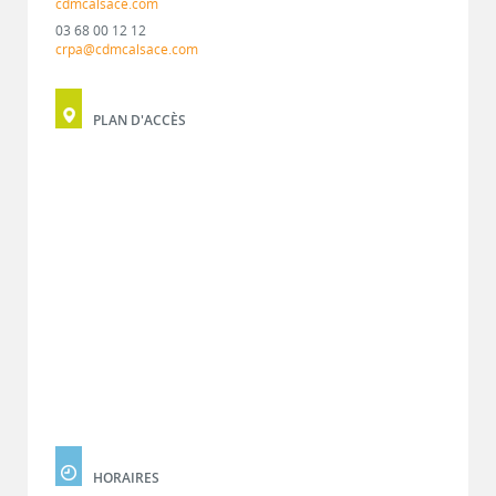
cdmcalsace.com
03 68 00 12 12
crpa@cdmcalsace.com
PLAN D'ACCÈS
HORAIRES