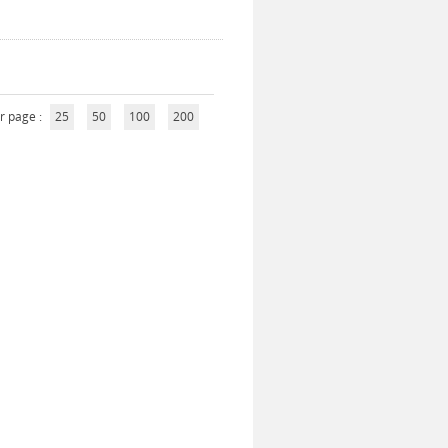
r page :
25
50
100
200