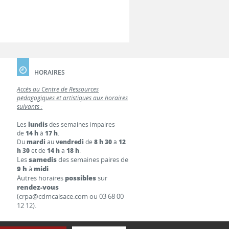
HORAIRES
Accès au Centre de Ressources
pédagogiques et artistiques aux horaires
suivants :
Les
lundis
des semaines impaires
de
14 h
à
17 h
.
Du
mardi
au
vendredi
de
8 h 30
à
12
h 30
et de
14 h
à
18 h
.
Les
samedis
des semaines paires de
9 h
à
midi
.
Autres horaires
possibles
sur
rendez-vous
(crpa@cdmcalsace.com ou 03 68 00
12 12).