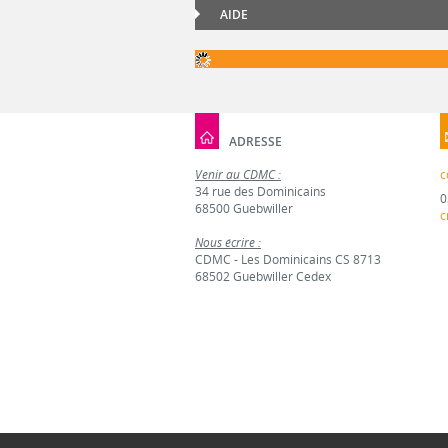
AIDE
ADRESSE
Venir au CDMC :
c
34 rue des Dominicains
0
68500 Guebwiller
c
Nous écrire :
CDMC - Les Dominicains CS 8713
68502 Guebwiller Cedex