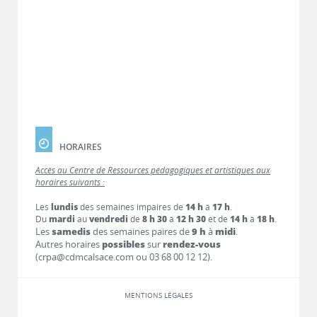
HORAIRES
Accès au Centre de Ressources pédagogiques et artistiques aux
horaires suivants :
Les
lundis
des semaines impaires de
14 h
à
17 h
.
Du
mardi
au
vendredi
de
8 h 30
à
12 h 30
et de
14 h
à
18 h
.
Les
samedis
des semaines paires de
9 h
à
midi
.
Autres horaires
possibles
sur
rendez-vous
(crpa@cdmcalsace.com ou 03 68 00 12 12).
MENTIONS LÉGALES