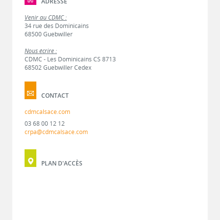
ADRESSE
Venir au CDMC :
34 rue des Dominicains
68500 Guebwiller
Nous écrire :
CDMC - Les Dominicains CS 8713
68502 Guebwiller Cedex
CONTACT
cdmcalsace.com
03 68 00 12 12
crpa@cdmcalsace.com
PLAN D'ACCÈS