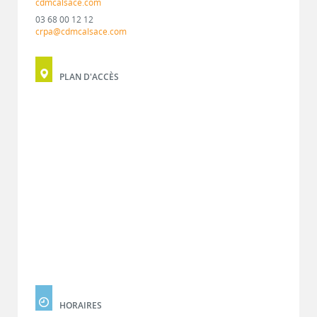
cdmcalsace.com
03 68 00 12 12
crpa@cdmcalsace.com
PLAN D'ACCÈS
HORAIRES