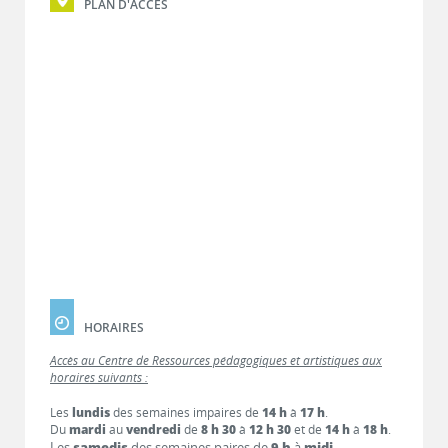
PLAN D'ACCÈS
HORAIRES
Accès au Centre de Ressources pédagogiques et artistiques aux
horaires suivants :
Les
lundis
des semaines impaires de
14 h
à
17 h
.
Du
mardi
au
vendredi
de
8 h 30
à
12 h 30
et de
14 h
à
18 h
.
Les
samedis
des semaines paires de
9 h
à
midi
.