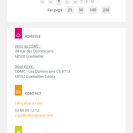
1
(1 - 6 / 6)
Par page :
25
50
100
200
ADRESSE
Venir au CDMC :
34 rue des Dominicains
68500 Guebwiller
Nous écrire :
CDMC - Les Dominicains CS 8713
68502 Guebwiller Cedex
CONTACT
cdmcalsace.com
03 68 00 12 12
crpa@cdmcalsace.com