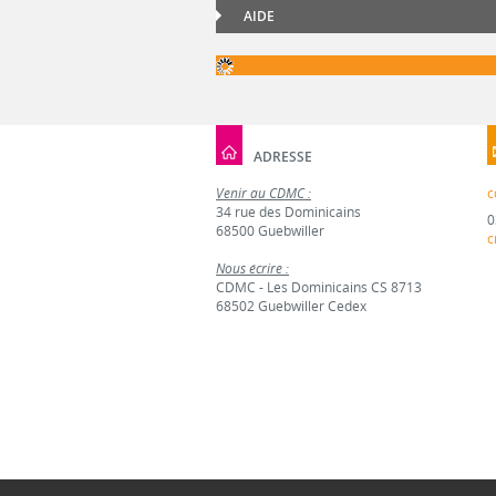
AIDE
ADRESSE
Venir au CDMC :
c
34 rue des Dominicains
0
68500 Guebwiller
c
Nous écrire :
CDMC - Les Dominicains CS 8713
68502 Guebwiller Cedex