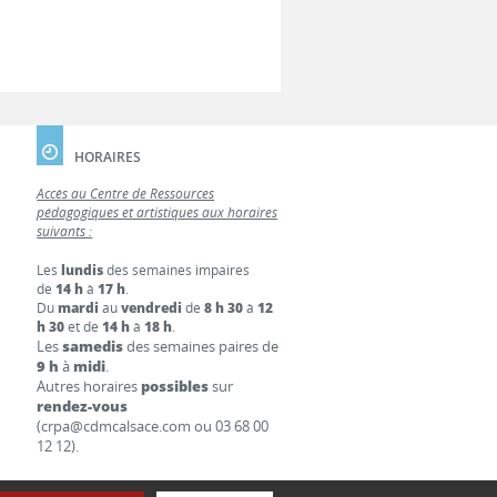
HORAIRES
Accès au Centre de Ressources
pédagogiques et artistiques aux horaires
suivants :
Les
lundis
des semaines impaires
de
14 h
à
17 h
.
Du
mardi
au
vendredi
de
8 h 30
à
12
h 30
et de
14 h
à
18 h
.
Les
samedis
des semaines paires de
9 h
à
midi
.
Autres horaires
possibles
sur
rendez-vous
(crpa@cdmcalsace.com ou 03 68 00
12 12).