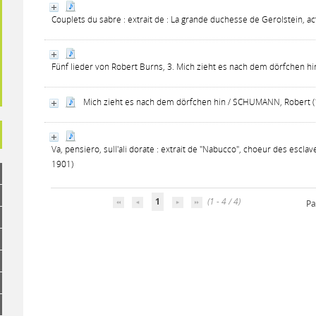
Couplets du sabre : extrait de : La grande duchesse de Gerolstein, 
Fünf lieder von Robert Burns, 3. Mich zieht es nach dem dörfchen 
Mich zieht es nach dem dörfchen hin / SCHUMANN, Robert 
Va, pensiero, sull'ali dorate : extrait de "Nabucco", choeur des escl
1901)
1
(1 - 4 / 4)
Pa