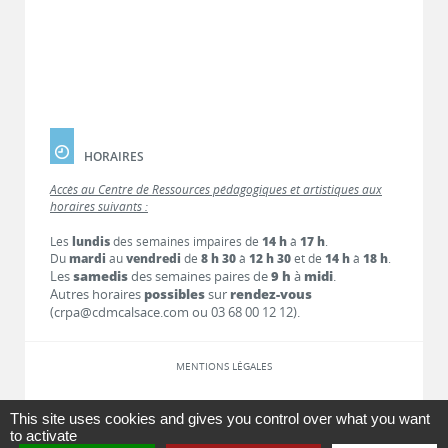
HORAIRES
Accès au Centre de Ressources pédagogiques et artistiques aux
horaires suivants :
Les
lundis
des semaines impaires de
14 h
à
17 h
.
Du
mardi
au
vendredi
de
8 h 30
à
12 h 30
et de
14 h
à
18 h
.
Les
samedis
des semaines paires de
9 h
à
midi
.
Autres horaires
possibles
sur
rendez-vous
(crpa@cdmcalsace.com ou 03 68 00 12 12).
MENTIONS LÉGALES
LIENS
This site uses cookies and gives you control over what you want
to activate