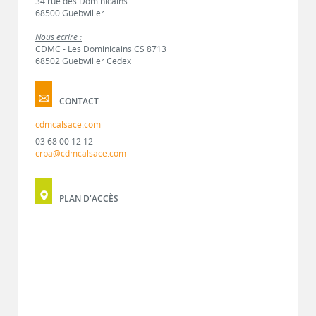
34 rue des Dominicains
68500 Guebwiller
Nous écrire :
CDMC - Les Dominicains CS 8713
68502 Guebwiller Cedex
CONTACT
cdmcalsace.com
03 68 00 12 12
crpa@cdmcalsace.com
PLAN D'ACCÈS