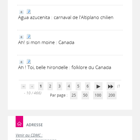
Agua azucenita : carnaval de l'Altiplano chilien
Ah! si mon moine : Canada
Ah ! Toi, belle hirondelle : folklore du Canada
1
2
3
4
5
6
(1
- 10 / 466)
Par page :
25
50
100
200
ADRESSE
Venir au CDMC :