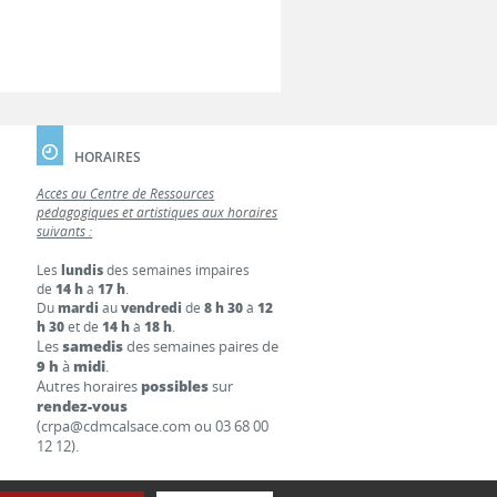
HORAIRES
Accès au Centre de Ressources
pédagogiques et artistiques aux horaires
suivants :
Les
lundis
des semaines impaires
de
14 h
à
17 h
.
Du
mardi
au
vendredi
de
8 h 30
à
12
h 30
et de
14 h
à
18 h
.
Les
samedis
des semaines paires de
9 h
à
midi
.
Autres horaires
possibles
sur
rendez-vous
(crpa@cdmcalsace.com ou 03 68 00
12 12).