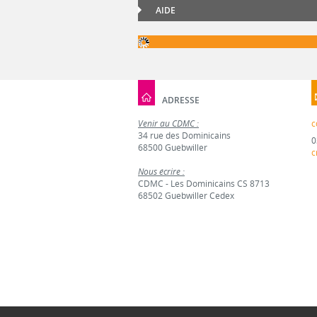
AIDE
ADRESSE
Venir au CDMC :
c
34 rue des Dominicains
0
68500 Guebwiller
c
Nous écrire :
CDMC - Les Dominicains CS 8713
68502 Guebwiller Cedex