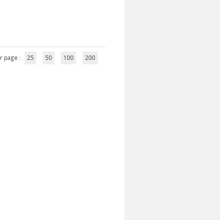
r page :
25
50
100
200