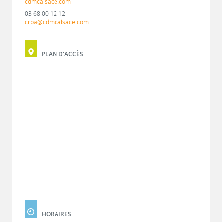
cdmcalsace.com
03 68 00 12 12
crpa@cdmcalsace.com
PLAN D'ACCÈS
HORAIRES