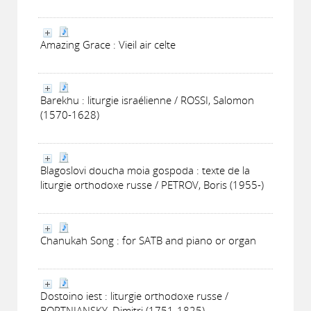
Amazing Grace : Vieil air celte
Barekhu : liturgie israélienne / ROSSI, Salomon
(1570-1628)
Blagoslovi doucha moia gospoda : texte de la
liturgie orthodoxe russe / PETROV, Boris (1955-)
Chanukah Song : for SATB and piano or organ
Dostoino iest : liturgie orthodoxe russe /
BORTNIANSKY, Dimitri (1751-1825)