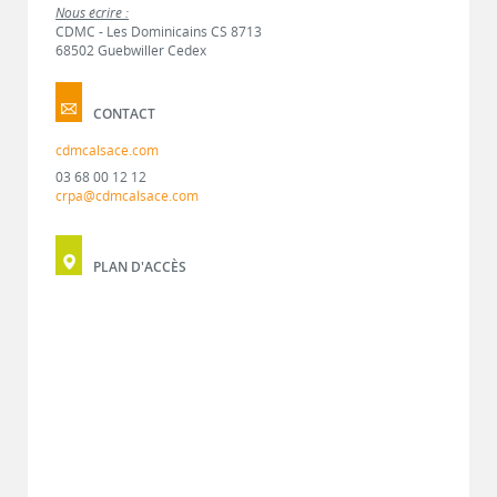
Nous écrire :
CDMC - Les Dominicains CS 8713
68502 Guebwiller Cedex
CONTACT
cdmcalsace.com
03 68 00 12 12
crpa@cdmcalsace.com
PLAN D'ACCÈS