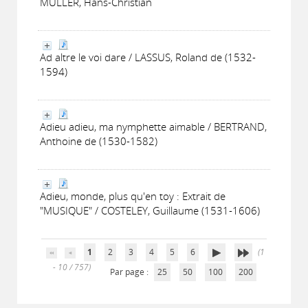
MULLER, Hans-Christian
Ad altre le voi dare / LASSUS, Roland de (1532-
1594)
Adieu adieu, ma nymphette aimable / BERTRAND,
Anthoine de (1530-1582)
Adieu, monde, plus qu'en toy : Extrait de
"MUSIQUE" / COSTELEY, Guillaume (1531-1606)
1
2
3
4
5
6
(1
- 10 / 757)
Par page :
25
50
100
200