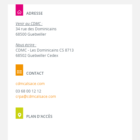
ADRESSE
Venir au CDMC :
34 rue des Dominicains
68500 Guebwiller
Nous écrire :
CDMC - Les Dominicains CS 8713
68502 Guebwiller Cedex
CONTACT
cdmcalsace.com
03 68 00 12 12
crpa@cdmcalsace.com
PLAN D'ACCÈS