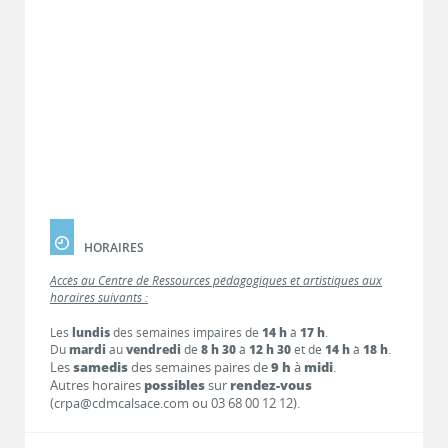
HORAIRES
Accès au Centre de Ressources pédagogiques et artistiques aux
horaires suivants :
Les
lundis
des semaines impaires de
14 h
à
17 h
.
Du
mardi
au
vendredi
de
8 h 30
à
12 h 30
et de
14 h
à
18 h
.
Les
samedis
des semaines paires de
9 h
à
midi
.
Autres horaires
possibles
sur
rendez-vous
(crpa@cdmcalsace.com ou 03 68 00 12 12).