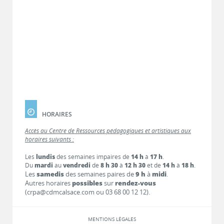
HORAIRES
Accès au Centre de Ressources pédagogiques et artistiques aux
horaires suivants :
Les
lundis
des semaines impaires de
14 h
à
17 h
.
Du
mardi
au
vendredi
de
8 h 30
à
12 h 30
et de
14 h
à
18 h
.
Les
samedis
des semaines paires de
9 h
à
midi
.
Autres horaires
possibles
sur
rendez-vous
(crpa@cdmcalsace.com ou 03 68 00 12 12).
MENTIONS LÉGALES