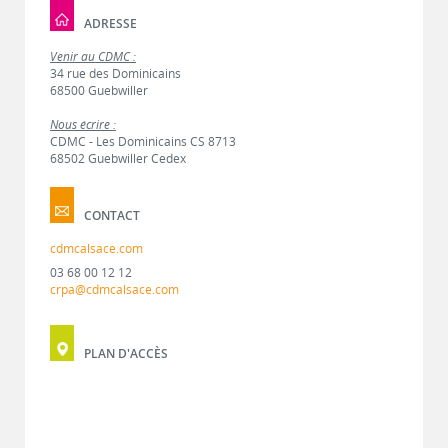
ADRESSE
Venir au CDMC :
34 rue des Dominicains
68500 Guebwiller
Nous écrire :
CDMC - Les Dominicains CS 8713
68502 Guebwiller Cedex
CONTACT
cdmcalsace.com
03 68 00 12 12
crpa@cdmcalsace.com
PLAN D'ACCÈS