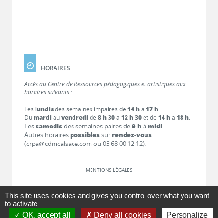
HORAIRES
Accès au Centre de Ressources pédagogiques et artistiques aux
horaires suivants :
Les
lundis
des semaines impaires de
14 h
à
17 h
.
Du
mardi
au
vendredi
de
8 h 30
à
12 h 30
et de
14 h
à
18 h
.
Les
samedis
des semaines paires de
9 h
à
midi
.
Autres horaires
possibles
sur
rendez-vous
(crpa@cdmcalsace.com ou 03 68 00 12 12).
MENTIONS LÉGALES
LIENS
This site uses cookies and gives you control over what you want
to activate
OK, accept all
Deny all cookies
Personalize
CONTACT