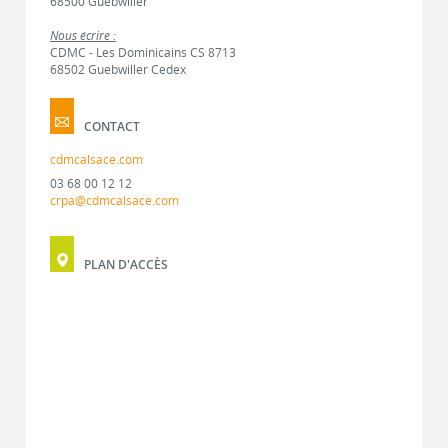
68500 Guebwiller
Nous écrire :
CDMC - Les Dominicains CS 8713
68502 Guebwiller Cedex
CONTACT
cdmcalsace.com
03 68 00 12 12
crpa@cdmcalsace.com
PLAN D'ACCÈS