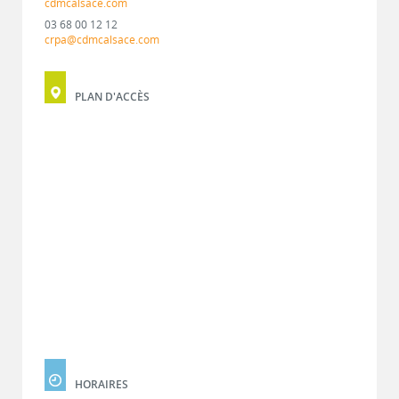
cdmcalsace.com
03 68 00 12 12
crpa@cdmcalsace.com
PLAN D'ACCÈS
HORAIRES