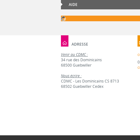
AIDE
ADRESSE
Venir au CDMC :
c
34 rue des Dominicains
0
68500 Guebwiller
c
Nous écrire :
CDMC - Les Dominicains CS 8713
68502 Guebwiller Cedex