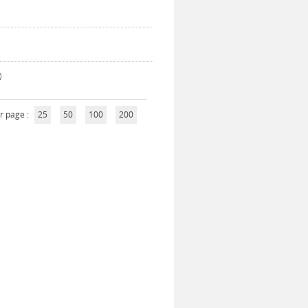
)
r page :
25
50
100
200