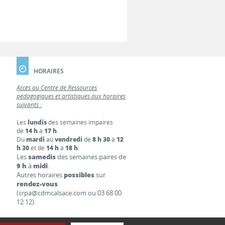
HORAIRES
Accès au Centre de Ressources
pédagogiques et artistiques aux horaires
suivants :
Les
lundis
des semaines impaires
de
14 h
à
17 h
.
Du
mardi
au
vendredi
de
8 h 30
à
12
h 30
et de
14 h
à
18 h
.
Les
samedis
des semaines paires de
9 h
à
midi
.
Autres horaires
possibles
sur
rendez-vous
(crpa@cdmcalsace.com ou 03 68 00
12 12).