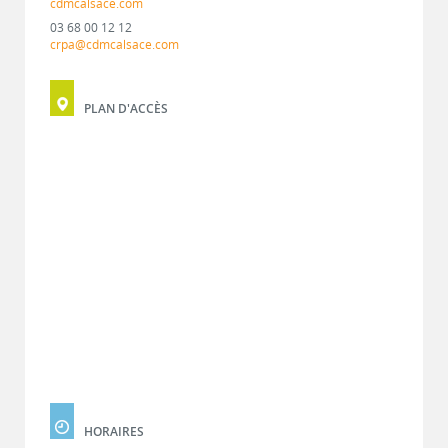
cdmcalsace.com
03 68 00 12 12
crpa@cdmcalsace.com
PLAN D'ACCÈS
HORAIRES