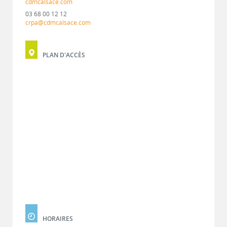
cdmcalsace.com
03 68 00 12 12
crpa@cdmcalsace.com
PLAN D'ACCÈS
HORAIRES