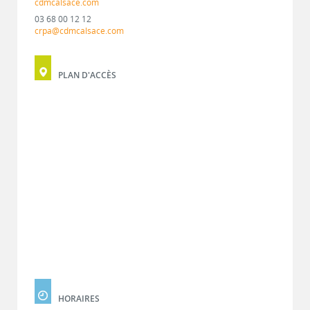
cdmcalsace.com
03 68 00 12 12
crpa@cdmcalsace.com
PLAN D'ACCÈS
HORAIRES