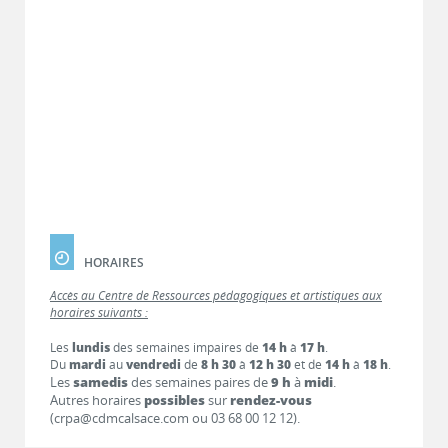
HORAIRES
Accès au Centre de Ressources pédagogiques et artistiques aux
horaires suivants :
Les
lundis
des semaines impaires de
14 h
à
17 h
.
Du
mardi
au
vendredi
de
8 h 30
à
12 h 30
et de
14 h
à
18 h
.
Les
samedis
des semaines paires de
9 h
à
midi
.
Autres horaires
possibles
sur
rendez-vous
(crpa@cdmcalsace.com ou 03 68 00 12 12).