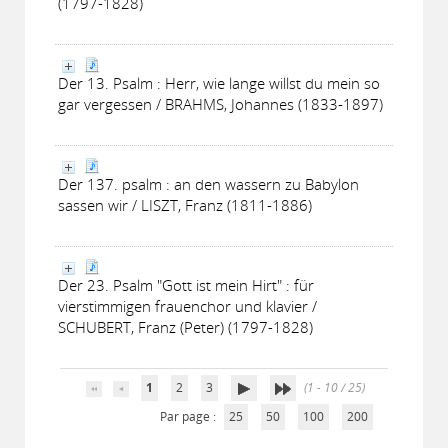
(1797-1828)
Der 13. Psalm : Herr, wie lange willst du mein so
gar vergessen / BRAHMS, Johannes (1833-1897)
Der 137. psalm : an den wassern zu Babylon
sassen wir / LISZT, Franz (1811-1886)
Der 23. Psalm "Gott ist mein Hirt" : für
vierstimmigen frauenchor und klavier /
SCHUBERT, Franz (Peter) (1797-1828)
1
2
3
(1 - 10 / 25)
Par page :
25
50
100
200