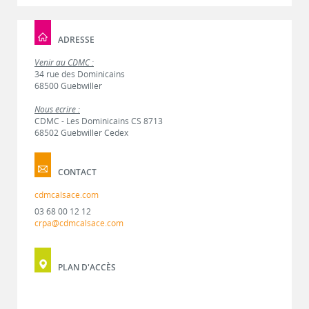
ADRESSE
Venir au CDMC :
34 rue des Dominicains
68500 Guebwiller
Nous écrire :
CDMC - Les Dominicains CS 8713
68502 Guebwiller Cedex
CONTACT
cdmcalsace.com
03 68 00 12 12
crpa@cdmcalsace.com
PLAN D'ACCÈS