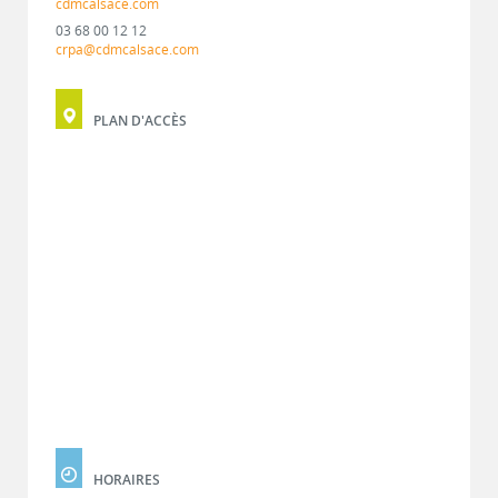
cdmcalsace.com
03 68 00 12 12
crpa@cdmcalsace.com
PLAN D'ACCÈS
HORAIRES