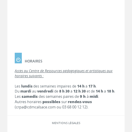
HORAIRES
Accès au Centre de Ressources pédagogiques et artistiques aux
horaires suivants :
Les
lundis
des semaines impaires de
14 h
à
17 h
.
Du
mardi
au
vendredi
de
8 h 30
à
12 h 30
et de
14 h
à
18 h
.
Les
samedis
des semaines paires de
9 h
à
midi
.
Autres horaires
possibles
sur
rendez-vous
(crpa@cdmcalsace.com ou 03 68 00 12 12).
MENTIONS LÉGALES