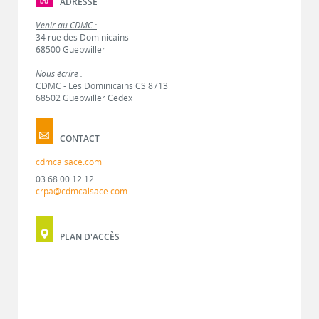
ADRESSE
Venir au CDMC :
34 rue des Dominicains
68500 Guebwiller
Nous écrire :
CDMC - Les Dominicains CS 8713
68502 Guebwiller Cedex
CONTACT
cdmcalsace.com
03 68 00 12 12
crpa@cdmcalsace.com
PLAN D'ACCÈS