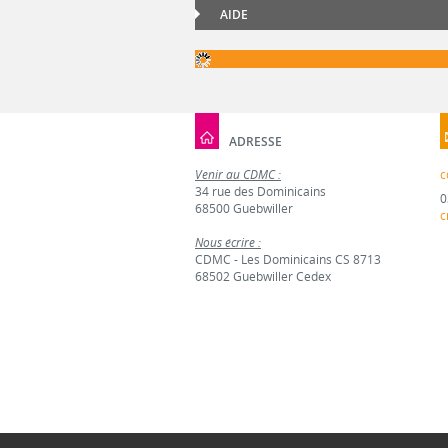
AIDE
ADRESSE
Venir au CDMC :
c
34 rue des Dominicains
0
68500 Guebwiller
c
Nous écrire :
CDMC - Les Dominicains CS 8713
68502 Guebwiller Cedex