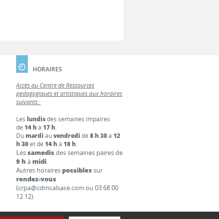
HORAIRES
Accès au Centre de Ressources
pédagogiques et artistiques aux horaires
suivants :
Les
lundis
des semaines impaires
de
14 h
à
17 h
.
Du
mardi
au
vendredi
de
8 h 30
à
12
h 30
et de
14 h
à
18 h
.
Les
samedis
des semaines paires de
9 h
à
midi
.
Autres horaires
possibles
sur
rendez-vous
(crpa@cdmcalsace.com ou 03 68 00
12 12).