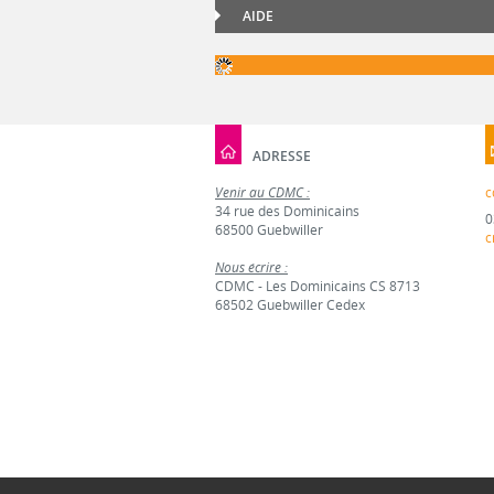
AIDE
ADRESSE
Venir au CDMC :
c
34 rue des Dominicains
0
68500 Guebwiller
c
Nous écrire :
CDMC - Les Dominicains CS 8713
68502 Guebwiller Cedex