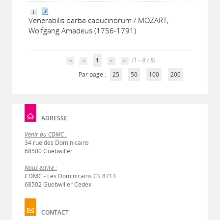
Venerabilis barba capucinorum / MOZART,
Wolfgang Amadeus (1756-1791)
1
(1 - 8 / 8)
Par page :
25
50
100
200
ADRESSE
Venir au CDMC :
34 rue des Dominicains
68500 Guebwiller
Nous écrire :
CDMC - Les Dominicains CS 8713
68502 Guebwiller Cedex
CONTACT