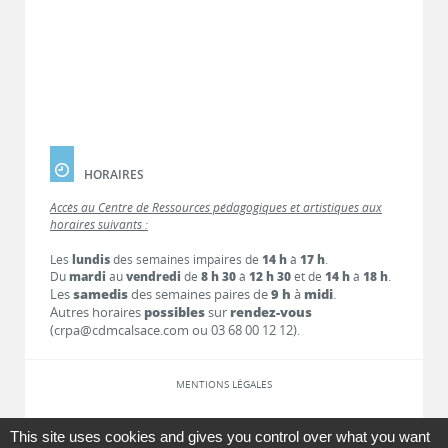
HORAIRES
Accès au Centre de Ressources pédagogiques et artistiques aux
horaires suivants :
Les
lundis
des semaines impaires de
14 h
à
17 h
.
Du
mardi
au
vendredi
de
8 h 30
à
12 h 30
et de
14 h
à
18 h
.
Les
samedis
des semaines paires de
9 h
à
midi
.
Autres horaires
possibles
sur
rendez-vous
(crpa@cdmcalsace.com ou 03 68 00 12 12).
MENTIONS LÉGALES
LIENS
This site uses cookies and gives you control over what you want