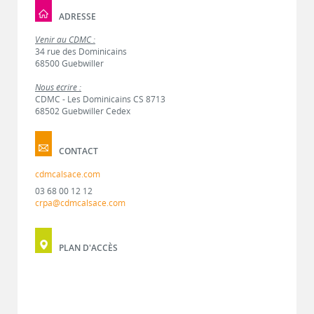
ADRESSE
Venir au CDMC :
34 rue des Dominicains
68500 Guebwiller
Nous écrire :
CDMC - Les Dominicains CS 8713
68502 Guebwiller Cedex
CONTACT
cdmcalsace.com
03 68 00 12 12
crpa@cdmcalsace.com
PLAN D'ACCÈS