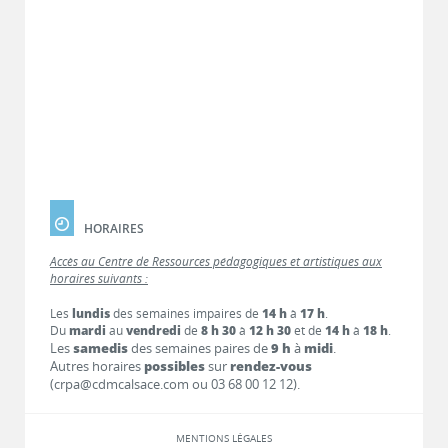
HORAIRES
Accès au Centre de Ressources pédagogiques et artistiques aux
horaires suivants :
Les
lundis
des semaines impaires de
14 h
à
17 h
.
Du
mardi
au
vendredi
de
8 h 30
à
12 h 30
et de
14 h
à
18 h
.
Les
samedis
des semaines paires de
9 h
à
midi
.
Autres horaires
possibles
sur
rendez-vous
(crpa@cdmcalsace.com ou 03 68 00 12 12).
MENTIONS LÉGALES