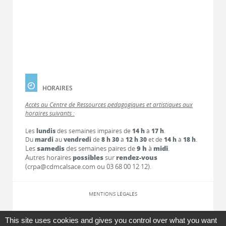
HORAIRES
Accès au Centre de Ressources pédagogiques et artistiques aux
horaires suivants :
Les
lundis
des semaines impaires de
14 h
à
17 h
.
Du
mardi
au
vendredi
de
8 h 30
à
12 h 30
et de
14 h
à
18 h
.
Les
samedis
des semaines paires de
9 h
à
midi
.
Autres horaires
possibles
sur
rendez-vous
(crpa@cdmcalsace.com ou 03 68 00 12 12).
MENTIONS LÉGALES
LIENS
This site uses cookies and gives you control over what you want