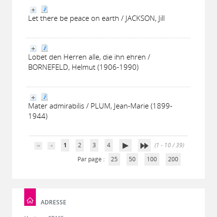
Let there be peace on earth / JACKSON, Jill
Lobet den Herren alle, die ihn ehren /
BORNEFELD, Helmut (1906-1990)
Mater admirabilis / PLUM, Jean-Marie (1899-
1944)
1
2
3
4
(1 - 10 / 39)
Par page :
25
50
100
200
ADRESSE