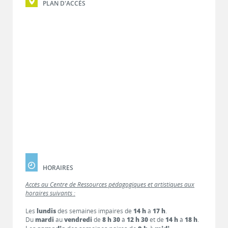
PLAN D'ACCÈS
HORAIRES
Accès au Centre de Ressources pédagogiques et artistiques aux
horaires suivants :
Les
lundis
des semaines impaires de
14 h
à
17 h
.
Du
mardi
au
vendredi
de
8 h 30
à
12 h 30
et de
14 h
à
18 h
.