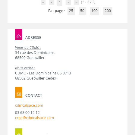
1
(1 - 2 / 2)
Par page :
25
50
100
200
ADRESSE
Venir au CDMC :
34 rue des Dominicains
68500 Guebwiller
Nous écrire :
CDMC - Les Dominicains CS 8713
68502 Guebwiller Cedex
CONTACT
cdmcalsace.com
03 68 00 12 12
crpa@cdmcalsace.com