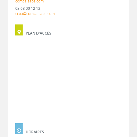
cdmcalsace.com
03 68 00 12 12
crpa@cdmcalsace.com
PLAN D'ACCÈS
HORAIRES