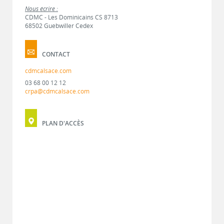
Nous écrire :
CDMC - Les Dominicains CS 8713
68502 Guebwiller Cedex
CONTACT
cdmcalsace.com
03 68 00 12 12
crpa@cdmcalsace.com
PLAN D'ACCÈS