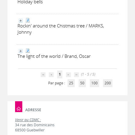
Holiday bells
Rockin' around the Chistmas tree / MARKS,
Johnny
The light of the world / Brand, Oscar
1
(1 - 5 / 5)
Par page :
25
50
100
200
ADRESSE
Venir au CDMC :
34 rue des Dominicains
68500 Guebwiller