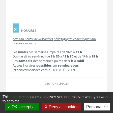
HORAIRES
Accès au Centre de Ressources pédagogiques et artistiques aux
horaires suivants :
Les
lundis
des semaines impaires de
14 h
à
17 h
.
Du
mardi
au
vendredi
de
8 h 30
à
12 h 30
et de
14 h
à
18 h
.
Les
samedis
des semaines paires de
9 h
à
midi
.
Autres horaires
possibles
sur
rendez-vous
(crpa@cdmcalsace.com ou 03 68 00 12 12).
MENTIONS LÉGALES
LIENS
This site uses cookies and gives you control over what you want
to activate
OK, accept all
Deny all cookies
Personalize
CONTACT