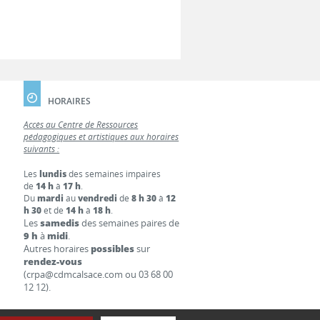
HORAIRES
Accès au Centre de Ressources
pédagogiques et artistiques aux horaires
suivants :
Les
lundis
des semaines impaires
de
14 h
à
17 h
.
Du
mardi
au
vendredi
de
8 h 30
à
12
h 30
et de
14 h
à
18 h
.
Les
samedis
des semaines paires de
9 h
à
midi
.
Autres horaires
possibles
sur
rendez-vous
(crpa@cdmcalsace.com ou 03 68 00
12 12).