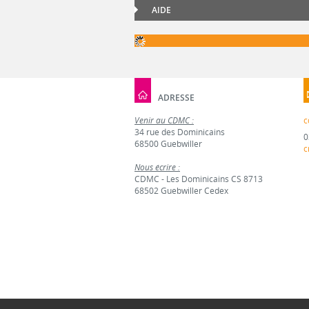
AIDE
ADRESSE
Venir au CDMC :
c
34 rue des Dominicains
0
68500 Guebwiller
c
Nous écrire :
CDMC - Les Dominicains CS 8713
68502 Guebwiller Cedex