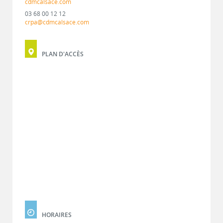
cdmcalsace.com
03 68 00 12 12
crpa@cdmcalsace.com
PLAN D'ACCÈS
HORAIRES