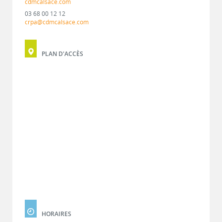
cdmcalsace.com
03 68 00 12 12
crpa@cdmcalsace.com
PLAN D'ACCÈS
HORAIRES