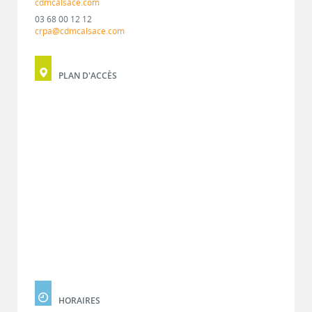
cdmcalsace.com
03 68 00 12 12
crpa@cdmcalsace.com
PLAN D'ACCÈS
HORAIRES