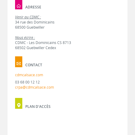
ADRESSE
Venir au CDMC :
34 rue des Dominicains
68500 Guebwiller
Nous écrire :
CDMC - Les Dominicains CS 8713
68502 Guebwiller Cedex
CONTACT
cdmcalsace.com
03 68 00 12 12
crpa@cdmcalsace.com
PLAN D'ACCÈS