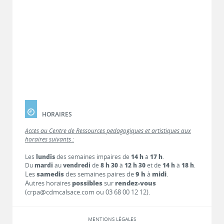
HORAIRES
Accès au Centre de Ressources pédagogiques et artistiques aux
horaires suivants :
Les
lundis
des semaines impaires de
14 h
à
17 h
.
Du
mardi
au
vendredi
de
8 h 30
à
12 h 30
et de
14 h
à
18 h
.
Les
samedis
des semaines paires de
9 h
à
midi
.
Autres horaires
possibles
sur
rendez-vous
(crpa@cdmcalsace.com ou 03 68 00 12 12).
MENTIONS LÉGALES