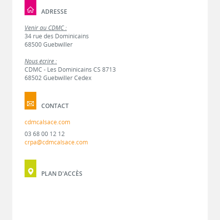
ADRESSE
Venir au CDMC :
34 rue des Dominicains
68500 Guebwiller
Nous écrire :
CDMC - Les Dominicains CS 8713
68502 Guebwiller Cedex
CONTACT
cdmcalsace.com
03 68 00 12 12
crpa@cdmcalsace.com
PLAN D'ACCÈS