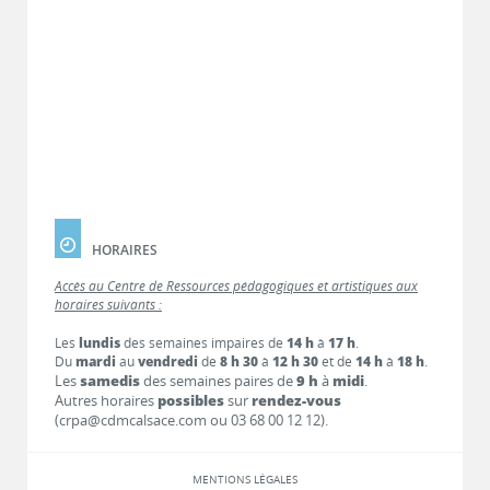
HORAIRES
Accès au Centre de Ressources pédagogiques et artistiques aux
horaires suivants :
Les
lundis
des semaines impaires de
14 h
à
17 h
.
Du
mardi
au
vendredi
de
8 h 30
à
12 h 30
et de
14 h
à
18 h
.
Les
samedis
des semaines paires de
9 h
à
midi
.
Autres horaires
possibles
sur
rendez-vous
(crpa@cdmcalsace.com ou 03 68 00 12 12).
MENTIONS LÉGALES