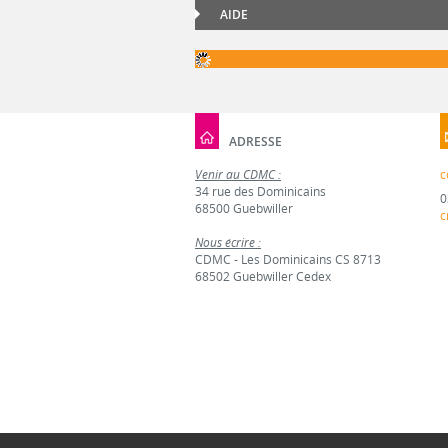
AIDE
ADRESSE
Venir au CDMC :
c
34 rue des Dominicains
0
68500 Guebwiller
c
Nous écrire :
CDMC - Les Dominicains CS 8713
68502 Guebwiller Cedex