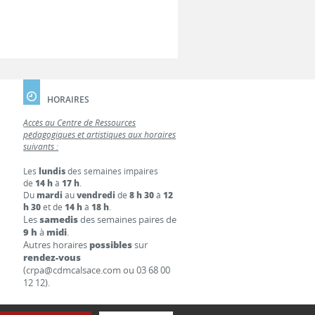
HORAIRES
Accès au Centre de Ressources
pédagogiques et artistiques aux horaires
suivants :
Les
lundis
des semaines impaires
de
14 h
à
17 h
.
Du
mardi
au
vendredi
de
8 h 30
à
12
h 30
et de
14 h
à
18 h
.
Les
samedis
des semaines paires de
9 h
à
midi
.
Autres horaires
possibles
sur
rendez-vous
(crpa@cdmcalsace.com ou 03 68 00
12 12).