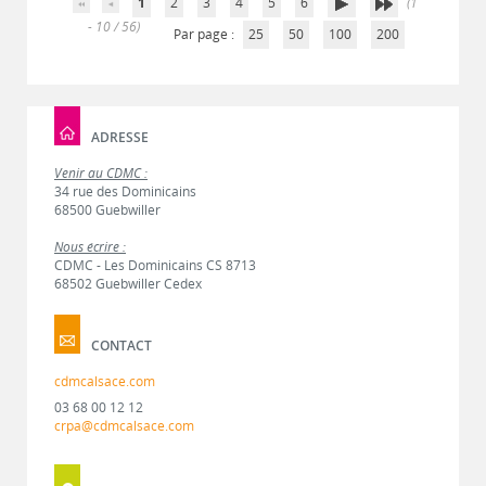
1
2
3
4
5
6
(1
- 10 / 56)
Par page :
25
50
100
200
ADRESSE
Venir au CDMC :
34 rue des Dominicains
68500 Guebwiller
Nous écrire :
CDMC - Les Dominicains CS 8713
68502 Guebwiller Cedex
CONTACT
cdmcalsace.com
03 68 00 12 12
crpa@cdmcalsace.com