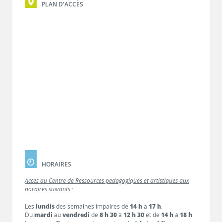
PLAN D'ACCÈS
HORAIRES
Accès au Centre de Ressources pédagogiques et artistiques aux
horaires suivants :
Les
lundis
des semaines impaires de
14 h
à
17 h
.
Du
mardi
au
vendredi
de
8 h 30
à
12 h 30
et de
14 h
à
18 h
.