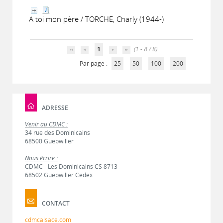
A toi mon père / TORCHE, Charly (1944-)
1
(1 - 8 / 8)
Par page :
25
50
100
200
ADRESSE
Venir au CDMC :
34 rue des Dominicains
68500 Guebwiller
Nous écrire :
CDMC - Les Dominicains CS 8713
68502 Guebwiller Cedex
CONTACT
cdmcalsace.com