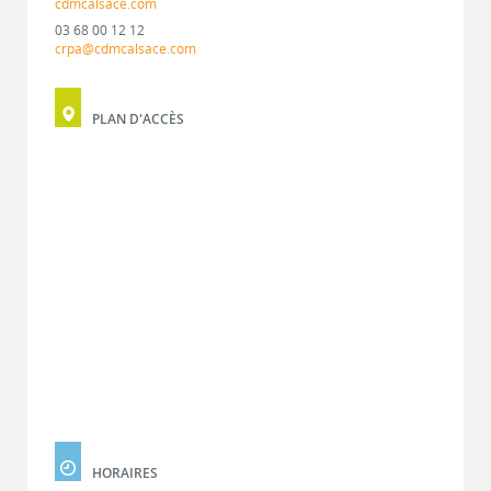
cdmcalsace.com
03 68 00 12 12
crpa@cdmcalsace.com
PLAN D'ACCÈS
HORAIRES