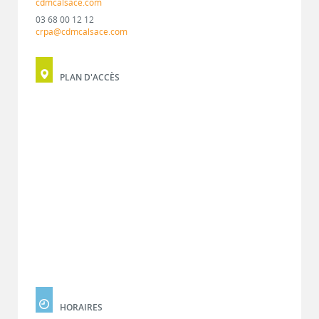
cdmcalsace.com
03 68 00 12 12
crpa@cdmcalsace.com
PLAN D'ACCÈS
HORAIRES