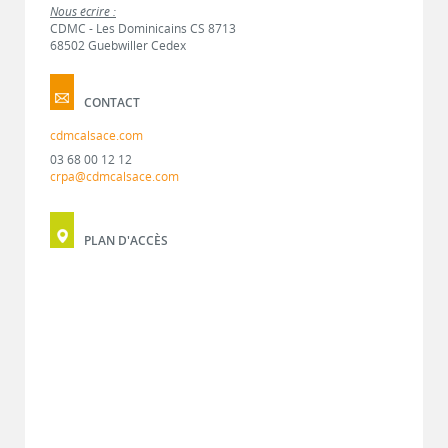
Nous écrire :
CDMC - Les Dominicains CS 8713
68502 Guebwiller Cedex
CONTACT
cdmcalsace.com
03 68 00 12 12
crpa@cdmcalsace.com
PLAN D'ACCÈS