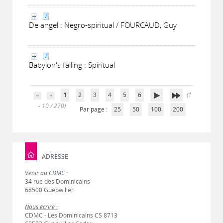
De angel : Negro-spiritual / FOURCAUD, Guy
Babylon's falling : Spiritual
1
2
3
4
5
6
(1
- 10 / 270)
Par page :
25
50
100
200
ADRESSE
Venir au CDMC :
34 rue des Dominicains
68500 Guebwiller
Nous écrire :
CDMC - Les Dominicains CS 8713