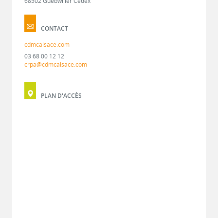
68502 Guebwiller Cedex
CONTACT
cdmcalsace.com
03 68 00 12 12
crpa@cdmcalsace.com
PLAN D'ACCÈS