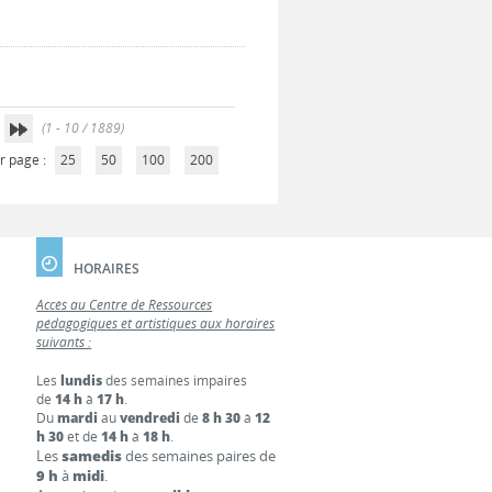
(1 - 10 / 1889)
r page :
25
50
100
200
HORAIRES
Accès au Centre de Ressources
pédagogiques et artistiques aux horaires
suivants :
Les
lundis
des semaines impaires
de
14 h
à
17 h
.
Du
mardi
au
vendredi
de
8 h 30
à
12
h 30
et de
14 h
à
18 h
.
Les
samedis
des semaines paires de
9 h
à
midi
.