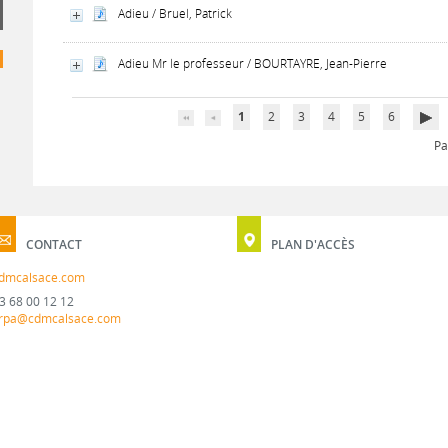
Adieu / Bruel, Patrick
Adieu Mr le professeur / BOURTAYRE, Jean-Pierre
1
2
3
4
5
6
Pa
CONTACT
PLAN D'ACCÈS
dmcalsace.com
3 68 00 12 12
rpa@cdmcalsace.com