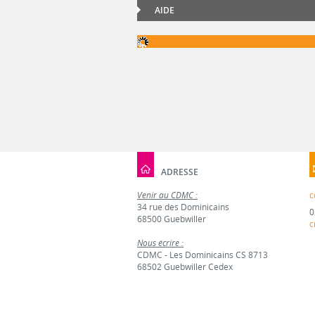
AIDE
ADRESSE
Venir au CDMC :
c
34 rue des Dominicains
0
68500 Guebwiller
c
Nous écrire :
CDMC - Les Dominicains CS 8713
68502 Guebwiller Cedex