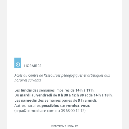
HORAIRES
Accès au Centre de Ressources pédagogiques et artistiques aux
horaires suivants :
Les
lundis
des semaines impaires de
14 h
à
17 h
.
Du
mardi
au
vendredi
de
8 h 30
à
12 h 30
et de
14 h
à
18 h
.
Les
samedis
des semaines paires de
9 h
à
midi
.
Autres horaires
possibles
sur
rendez-vous
(crpa@cdmcalsace.com ou 03 68 00 12 12).
MENTIONS LÉGALES