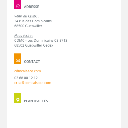
ADRESSE
Venir au CDMC :
34 rue des Dominicains
68500 Guebwiller
Nous écrire :
CDMC - Les Dominicains CS 8713
68502 Guebwiller Cedex
CONTACT
cdmcalsace.com
03 68 00 12 12
crpa@cdmcalsace.com
PLAN D'ACCÈS