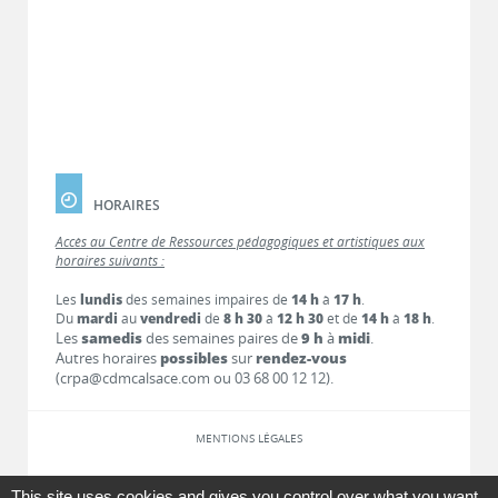
HORAIRES
Accès au Centre de Ressources pédagogiques et artistiques aux
horaires suivants :
Les
lundis
des semaines impaires de
14 h
à
17 h
.
Du
mardi
au
vendredi
de
8 h 30
à
12 h 30
et de
14 h
à
18 h
.
Les
samedis
des semaines paires de
9 h
à
midi
.
Autres horaires
possibles
sur
rendez-vous
(crpa@cdmcalsace.com ou 03 68 00 12 12).
MENTIONS LÉGALES
LIENS
This site uses cookies and gives you control over what you want